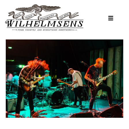
Hopp
til
hovedinnhold