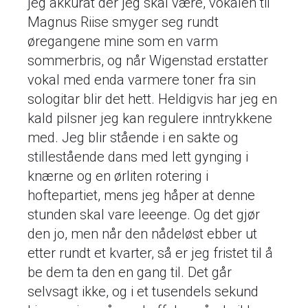
jeg akkurat der jeg skal være, vokalen til
Magnus Riise smyger seg rundt
øregangene mine som en varm
sommerbris, og når Wigenstad erstatter
vokal med enda varmere toner fra sin
sologitar blir det hett. Heldigvis har jeg en
kald pilsner jeg kan regulere inntrykkene
med. Jeg blir stående i en sakte og
stillestående dans med lett gynging i
knærne og en ørliten rotering i
hoftepartiet, mens jeg håper at denne
stunden skal vare leeenge. Og det gjør
den jo, men når den nådeløst ebber ut
etter rundt et kvarter, så er jeg fristet til å
be dem ta den en gang til. Det går
selvsagt ikke, og i et tusendels sekund