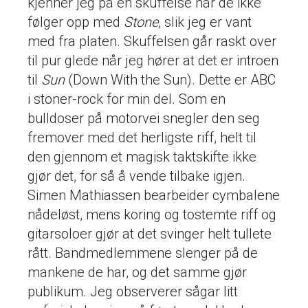
kjenner jeg på en skuffelse når de ikke
følger opp med
Stone
, slik jeg er vant
med fra platen. Skuffelsen går raskt over
til pur glede når jeg hører at det er introen
til
Sun
(Down With the Sun). Dette er ABC
i stoner-rock for min del. Som en
bulldoser på motorvei snegler den seg
fremover med det herligste riff, helt til
den gjennom et magisk taktskifte ikke
gjør det, for så å vende tilbake igjen.
Simen Mathiassen bearbeider cymbalene
nådeløst, mens koring og tostemte riff og
gitarsoloer gjør at det svinger helt tullete
rått. Bandmedlemmene slenger på de
mankene de har, og det samme gjør
publikum. Jeg observerer sågar litt