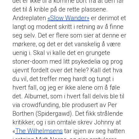
det er ikke til å komme bort fra at den får
det til å krible på de rette plassene.
Andreplaten
«Slow Wander»
er derimot et
langt og modent skritt i retning av å finne
seg selv. Det er flere som sier at denne er
mørkere, og det er det vanskelig å være
uenig i. Skal vi kalle det en grungete
stoner-doom med litt psykedelia og prog
ujevnt fordelt over det hele? Kall det hva
du vil, det treffer meg hardt og tungt i
hvert fall, og jeg er ikke alene om å føle
det. Albumet, som i hvert fall delvis ble til
via crowdfunding, ble produsert av Per
Borthen (Spidergawd). Det fikk strålende
kritikker, og i sin omtale skrev Johnny at
«
The Wilhelmsens
tar igjen av seg hatten