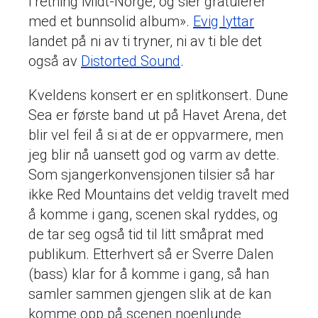
i retning Midt-Norge, og sier gratulerer
med et bunnsolid album».
Evig lyttar
landet på ni av ti tryner, ni av ti ble det
også av
Distorted Sound
.
Kveldens konsert er en splitkonsert. Dune
Sea er første band ut på Havet Arena, det
blir vel feil å si at de er oppvarmere, men
jeg blir nå uansett god og varm av dette.
Som sjangerkonvensjonen tilsier så har
ikke Red Mountains det veldig travelt med
å komme i gang, scenen skal ryddes, og
de tar seg også tid til litt småprat med
publikum. Etterhvert så er Sverre Dalen
(bass) klar for å komme i gang, så han
samler sammen gjengen slik at de kan
komme opp på scenen noenlunde