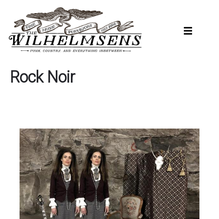
Hopp
til
hovedinnhold
Rock Noir