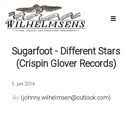
Hopp
til
hovedinnhold
Sugarfoot - Different Stars
(Crispin Glover Records)
5. juni 2016
johnny.wilhelmsen@outlook.com