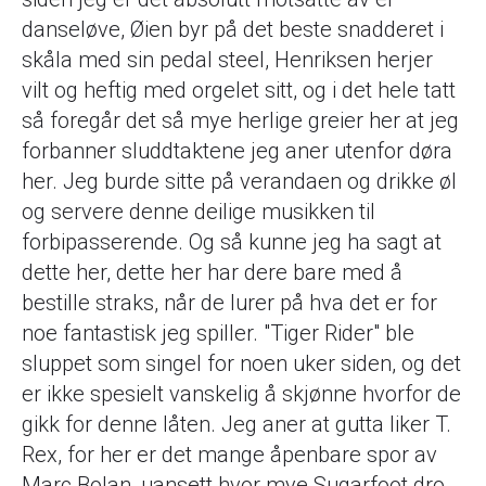
danseløve, Øien byr på det beste snadderet i
skåla med sin pedal steel, Henriksen herjer
vilt og heftig med orgelet sitt, og i det hele tatt
så foregår det så mye herlige greier her at jeg
forbanner sluddtaktene jeg aner utenfor døra
her. Jeg burde sitte på verandaen og drikke øl
og servere denne deilige musikken til
forbipasserende. Og så kunne jeg ha sagt at
dette her, dette her har dere bare med å
bestille straks, når de lurer på hva det er for
noe fantastisk jeg spiller. "Tiger Rider" ble
sluppet som singel for noen uker siden, og det
er ikke spesielt vanskelig å skjønne hvorfor de
gikk for denne låten. Jeg aner at gutta liker T.
Rex, for her er det mange åpenbare spor av
Marc Bolan, uansett hvor mye Sugarfoot dro