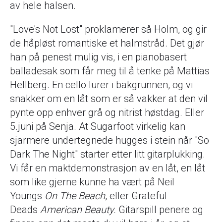
av hele halsen.
"Love's Not Lost" proklamerer så Holm, og gir
de håpløst romantiske et halmstråd. Det gjør
han på penest mulig vis, i en pianobasert
balladesak som får meg til å tenke på Mattias
Hellberg. En cello lurer i bakgrunnen, og vi
snakker om en låt som er så vakker at den vil
pynte opp enhver grå og nitrist høstdag. Eller
5.juni på Senja. At Sugarfoot virkelig kan
sjarmere undertegnede hugges i stein når "So
Dark The Night" starter etter litt gitarplukking.
Vi får en maktdemonstrasjon av en låt, en låt
som like gjerne kunne ha vært på Neil
Youngs
On The Beach
, eller Grateful
Deads
American Beauty.
Gitarspill penere og