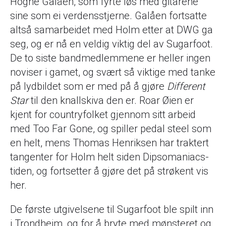
Hogne Galåen, som fyrte løs med gitarene
sine som ei verdensstjerne. Galåen fortsatte
altså samarbeidet med Holm etter at DWG ga
seg, og er nå en veldig viktig del av Sugarfoot.
De to siste bandmedlemmene er heller ingen
noviser i gamet, og svært så viktige med tanke
på lydbildet som er med på å gjøre
Different
Star
til den knallskiva den er. Roar Øien er
kjent for countryfolket gjennom sitt arbeid
med Too Far Gone, og spiller pedal steel som
en helt, mens Thomas Henriksen har traktert
tangenter for Holm helt siden Dipsomaniacs-
tiden, og fortsetter å gjøre det på strøkent vis
her.
De første utgivelsene til Sugarfoot ble spilt inn
i Trondheim, og for å bryte med mønsteret og