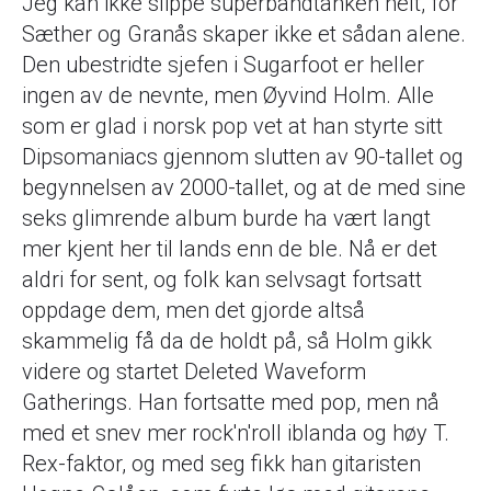
Jeg kan ikke slippe superbandtanken helt, for
Sæther og Granås skaper ikke et sådan alene.
Den ubestridte sjefen i Sugarfoot er heller
ingen av de nevnte, men Øyvind Holm. Alle
som er glad i norsk pop vet at han styrte sitt
Dipsomaniacs gjennom slutten av 90-tallet og
begynnelsen av 2000-tallet, og at de med sine
seks glimrende album burde ha vært langt
mer kjent her til lands enn de ble. Nå er det
aldri for sent, og folk kan selvsagt fortsatt
oppdage dem, men det gjorde altså
skammelig få da de holdt på, så Holm gikk
videre og startet Deleted Waveform
Gatherings. Han fortsatte med pop, men nå
med et snev mer rock'n'roll iblanda og høy T.
Rex-faktor, og med seg fikk han gitaristen