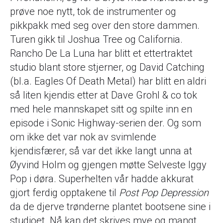
prøve noe nytt, tok de instrumenter og
pikkpakk med seg over den store dammen.
Turen gikk til Joshua Tree og California.
Rancho De La Luna har blitt et ettertraktet
studio blant store stjerner, og David Catching
(bl.a. Eagles Of Death Metal) har blitt en aldri
så liten kjendis etter at Dave Grohl & co tok
med hele mannskapet sitt og spilte inn en
episode i Sonic Highway-serien der. Og som
om ikke det var nok av svimlende
kjendisfærer, så var det ikke langt unna at
Øyvind Holm og gjengen møtte Selveste Iggy
Pop i døra. Superhelten vår hadde akkurat
gjort ferdig opptakene til
Post Pop Depression
da de
djerve trønderne plantet bootsene sine i
studioet. Nå kan det skrives mye og mangt