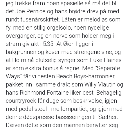
jeg trekke fram noen spesielle så må det bli
det Joe Pernice og hans brødre drev på med
rundt tusenårsskiftet. Låten er melodiøs som
fy, med en stilig orgelsolo, noen nydelige
overganger, og en nerve som holder meg i
stram giv akt i 5:35. At Øien ligger i
bakgrunnen og koser med strengene sine, og
at Holm nå plutselig synger som Luke Haines
er som ekstra bonus å regne. Med "Seperate
Ways" får vi nesten Beach Boys-harmonier,
pakket inn i samme drakt som Willy Vlautin og
hans Richmond Fontaine liker best. Behagelig
countryrock får duge som beskrivelse, igjen
med pedal steel i mellompartiet, og igjen med
denne dødspresise bassiseringen til Sæther.
Dæven døtte som den mannen benytter seg