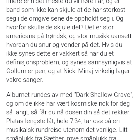
finere enn det meste du vil høre i år, og et
band som ikke kan skjule at de har storkost
seg i de omgivelsene de oppholdt seg i. Og
hvorfor skulle de skjule det? Det er stor
americana på trøndsk, og stor musikk uansett
hvordan du snur og vender på det. Hvis du
ikke synes dette er vakkert så har du et
definisjonsproblem, og synes sannsynligvis at
Gollum er pen, og at Nicki Minaj virkelig lager
vakre sanger.
Albumet rundes av med "Dark Shallow Grave",
og om de ikke har vært kosmiske nok for deg
så langt, så får du nå dosen din så det rekker.
Platas lengste låt, hele 7:34, tar oss på en
musikalsk rundreise utenom det vanlige. Litt
småplukk fra Sæther, mye småplukk fra