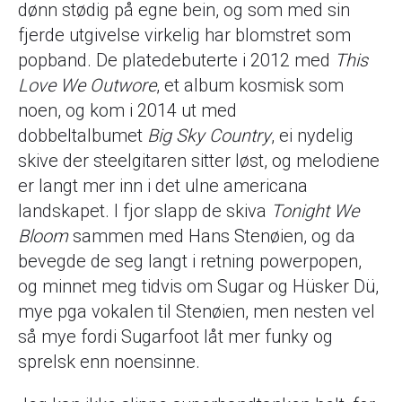
dønn stødig på egne bein, og som med sin
fjerde utgivelse virkelig har blomstret som
popband. De platedebuterte i 2012 med
This
Love We Outwore
, et album kosmisk som
noen, og kom i 2014 ut med
dobbeltalbumet
Big Sky Country
, ei nydelig
skive der steelgitaren sitter løst, og melodiene
er langt mer inn i det ulne americana
landskapet. I fjor slapp de skiva
Tonight We
Bloom
sammen med Hans Stenøien, og da
bevegde de seg langt i retning powerpopen,
og minnet meg tidvis om Sugar og Hüsker Dü,
mye pga vokalen til Stenøien, men nesten vel
så mye fordi Sugarfoot låt mer funky og
sprelsk enn noensinne.