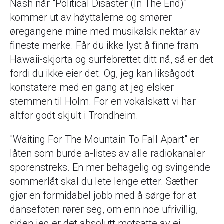
Nash når "Political Disaster (In The End)"
kommer ut av høyttalerne og smører
øregangene mine med musikalsk nektar av
fineste merke. Får du ikke lyst å finne fram
Hawaii-skjorta og surfebrettet ditt nå, så er det
fordi du ikke eier det. Og, jeg kan liksågodt
konstatere med en gang at jeg elsker
stemmen til Holm. For en vokalskatt vi har
altfor godt skjult i Trondheim.
"Waiting For The Mountain To Fall Apart" er
låten som burde a-listes av alle radiokanaler
sporenstreks. En mer behagelig og svingende
sommerlåt skal du lete lenge etter. Sæther
gjør en formidabel jobb med å sørge for at
dansefoten rører seg, om enn noe ufrivillig,
siden jeg er det absolutt motsatte av ei