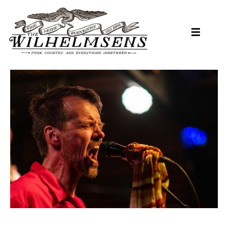
Hopp
til
hovedinnhold