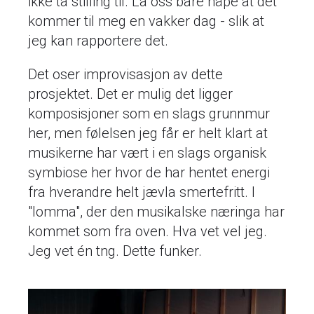
ikke ta stilling til. La oss bare håpe at det
kommer til meg en vakker dag - slik at
jeg kan rapportere det.
Det oser improvisasjon av dette
prosjektet. Det er mulig det ligger
komposisjoner som en slags grunnmur
her, men følelsen jeg får er helt klart at
musikerne har vært i en slags organisk
symbiose her hvor de har hentet energi
fra hverandre helt jævla smertefritt. I
"lomma", der den musikalske næringa har
kommet som fra oven. Hva vet vel jeg.
Jeg vet én tng. Dette funker.