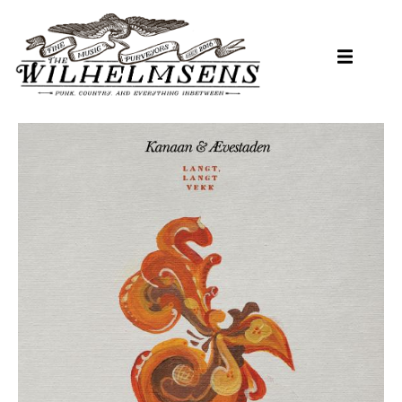
Hopp
til
hovedinnhold