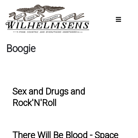
Hopp
til
hovedinnhold
Boogie
Sex and Drugs and
Rock'N'Roll
There Will Be Blood - Space