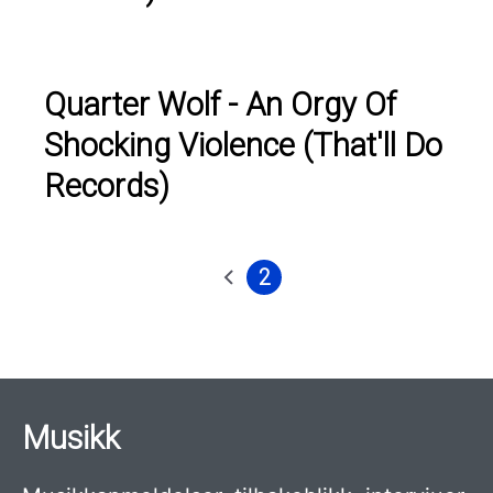
Quarter Wolf - An Orgy Of
Shocking Violence (That'll Do
Records)
2
Forrige
Nåværende
Sider
side
side
Musikk