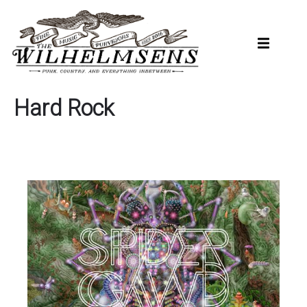
Hopp
til
hovedinnhold
Hard Rock