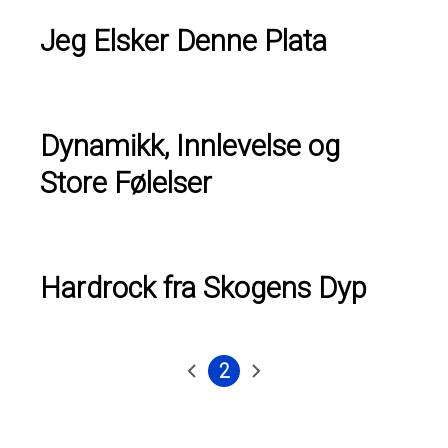
Jeg Elsker Denne Plata
Dynamikk, Innlevelse og
Store Følelser
Hardrock fra Skogens Dyp
2
Forrige
Nåværende
Neste
Sider
side
side
side