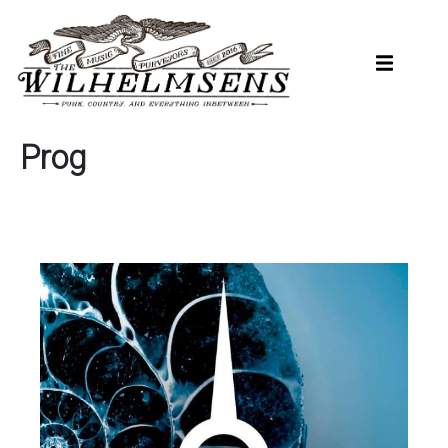
Hopp
til
hovedinnhold
Prog