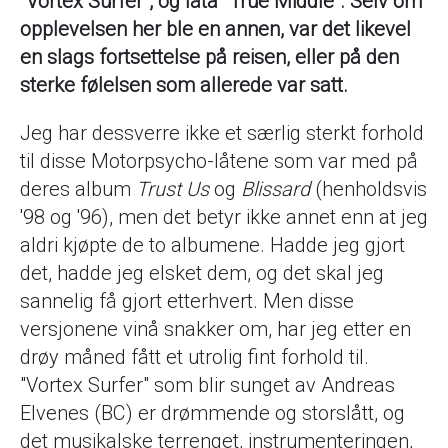
"Vortex Surfer", óg låta "True Middle". Selv om
opplevelsen her ble en annen, var det likevel
en slags fortsettelse på reisen, eller på den
sterke følelsen som allerede var satt.
Jeg har dessverre ikke et særlig sterkt forhold
til disse Motorpsycho-låtene som var med på
deres album
Trust Us
og
Blissard
(henholdsvis
'98 og '96), men det betyr ikke annet enn at jeg
aldri kjøpte de to albumene. Hadde jeg gjort
det, hadde jeg elsket dem, og det skal jeg
sannelig få gjort etterhvert. Men disse
versjonene vinå snakker om, har jeg etter en
drøy måned fått et utrolig fint forhold til.
"Vortex Surfer" som blir sunget av Andreas
Elvenes (BC) er drømmende og storslått, og
det musikalske terrenget, instrumenteringen,