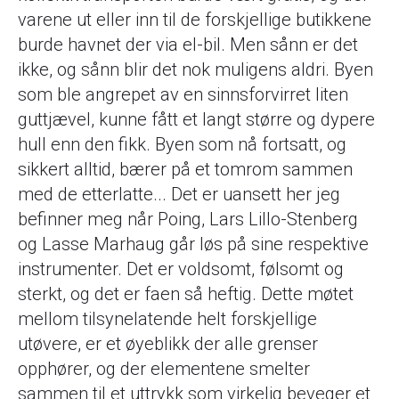
varene ut eller inn til de forskjellige butikkene
burde havnet der via el-bil. Men sånn er det
ikke, og sånn blir det nok muligens aldri. Byen
som ble angrepet av en sinnsforvirret liten
guttjævel, kunne fått et langt større og dypere
hull enn den fikk. Byen som nå fortsatt, og
sikkert alltid, bærer på et tomrom sammen
med de etterlatte... Det er uansett her jeg
befinner meg når Poing, Lars Lillo-Stenberg
og Lasse Marhaug går løs på sine respektive
instrumenter. Det er voldsomt, følsomt og
sterkt, og det er faen så heftig. Dette møtet
mellom tilsynelatende helt forskjellige
utøvere, er et øyeblikk der alle grenser
opphører, og der elementene smelter
sammen til et uttrykk som virkelig beveger et