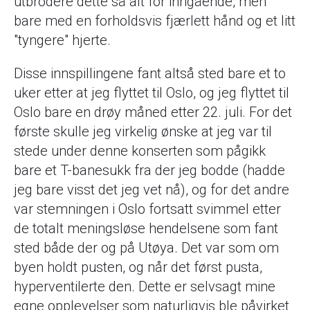
utbrodere dette så alt for inngående, men
bare med en forholdsvis fjærlett hånd og et litt
"tyngere" hjerte.
Disse innspillingene fant altså sted bare et to
uker etter at jeg flyttet til Oslo, og jeg flyttet til
Oslo bare en drøy måned etter 22. juli. For det
første skulle jeg virkelig ønske at jeg var til
stede under denne konserten som pågikk
bare et T-banesukk fra der jeg bodde (hadde
jeg bare visst det jeg vet nå), og for det andre
var stemningen i Oslo fortsatt svimmel etter
de totalt meningsløse hendelsene som fant
sted både der og på Utøya. Det var som om
byen holdt pusten, og når det først pusta,
hyperventilerte den. Dette er selvsagt mine
egne opplevelser som naturligvis ble påvirket