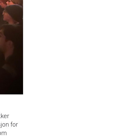
kker
jon for
nom