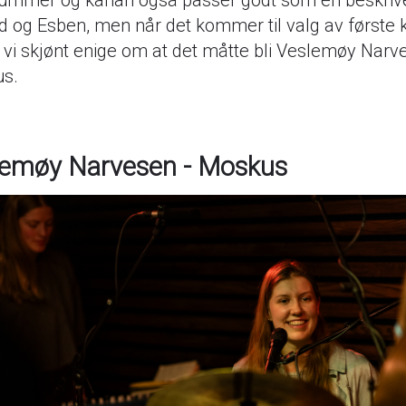
 hummer og kanari også passer godt som en beskriv
 og Esben, men når det kommer til valg av første 
 vi skjønt enige om at det måtte bli Veslemøy Narv
s.
lemøy Narvesen - Moskus