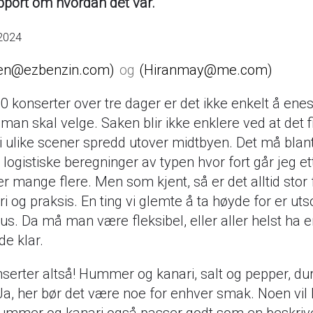
pport om hvordan det var.
 2024
en@ezbenzin.com
Hiranmay@me.com
 konserter over tre dager er det ikke enkelt å ene
 man skal velge. Saken blir ikke enklere ved at det 
i ulike scener spredd utover midtbyen. Det må blan
 logistiske beregninger av typen hvor fort går jeg et
er mange flere. Men som kjent, så er det alltid stor 
ri og praksis. En ting vi glemte å ta høyde for er uts
hus. Da må man være fleksibel, eller aller helst ha 
de klar.
serter altså! Hummer og kanari, salt og pepper, du
Ja, her bør det være noe for enhver smak. Noen vil