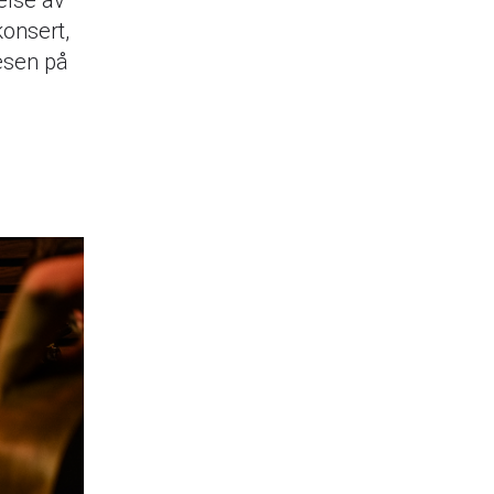
else av
konsert,
esen på