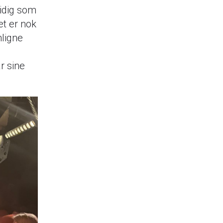
tidig som
t er nok
nligne
r sine