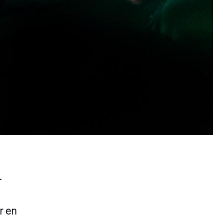
4
r en