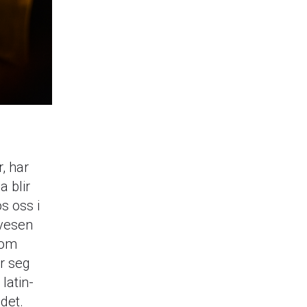
, har
 blir
s oss i
rvesen
 som
r seg
 latin-
det.