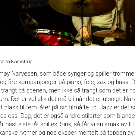
Esben Kamstrup.
møy Narvesen, som både synger og spiller trommer
g fire kompanjonger på piano, fele, sax og bass. Da
tt trangt på scenen, men ikke så trangt som det er ho
um. Det er vel slik det må bli når det er utsolgt. Na
tt plass til fem låter på sin tilmålte tid. Jazz er det
es oss. Dog, det er også andre stilarter som blande
r nest siste låt spilles, Sink, så får vi en smak av litt
kanske rytmer og noe eksperimentelt på toppen av 