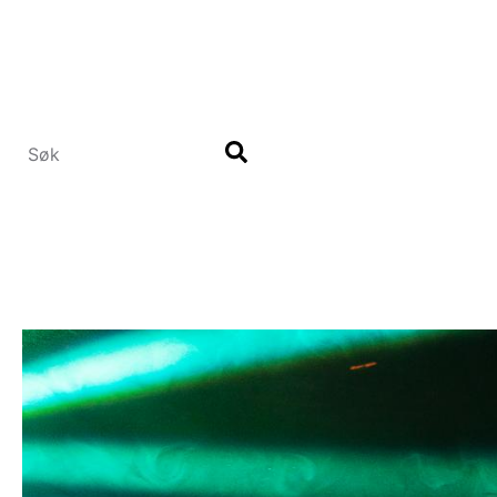
Hopp
til
hovedinnhold