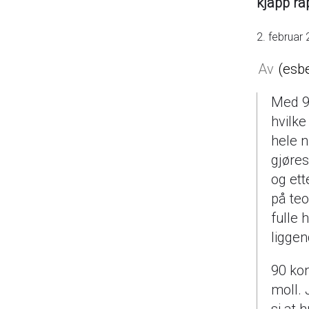
kjapp ra
2. februar
esb
Med 90
hvilke
hele n
gjøres
og ett
på teo
fulle 
liggen
90 kon
moll. 