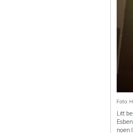
Foto: H
Litt b
Esben 
noen l