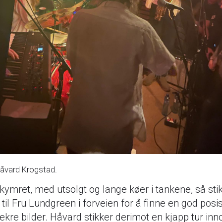
åvard Krogstad.
ekymret, med utsolgt og lange køer i tankene, så sti
til Fru Lundgreen i forveien for å finne en god posis
ekre bilder. Håvard stikker derimot en kjapp tur in