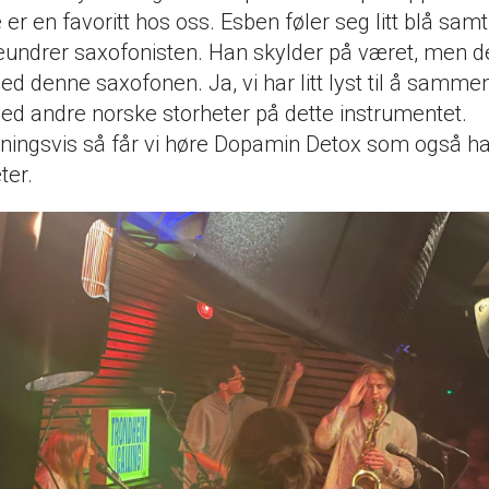
er en favoritt hos oss. Esben føler seg litt blå sam
undrer saxofonisten. Han skylder på været, men de
d denne saxofonen. Ja, vi har litt lyst til å samme
d andre norske storheter på dette instrumentet.
ningsvis så får vi høre Dopamin Detox som også ha
ter.