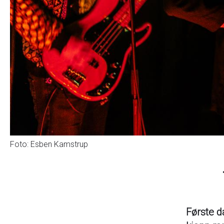
Foto: Esben Kamstrup
Første d