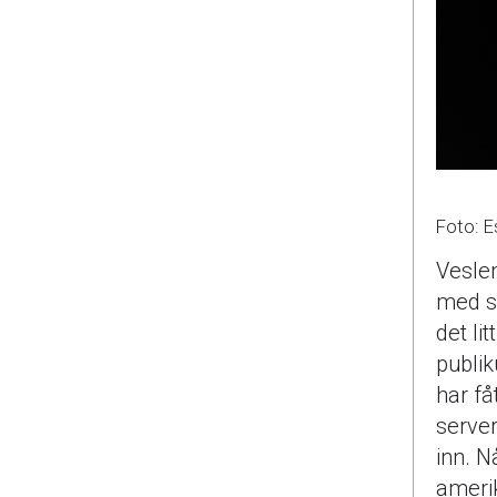
Foto: 
Vesle
med se
det li
publik
har få
server
inn. Nå
ameri