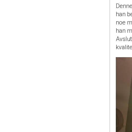
Denne 
han be
noe me
han me
Avslut
kvalite