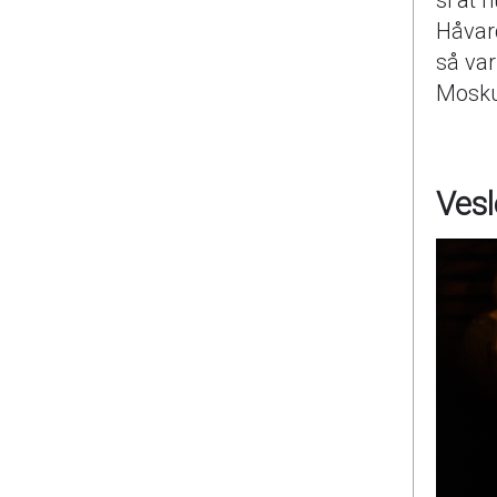
si at
Håvard
så var
Mosku
Ves