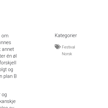
Kategorier
s om
finnes
Festival
t annet
Norsk
ter én øl
forskjell
olgt og
en plan B
r og
 kanskje