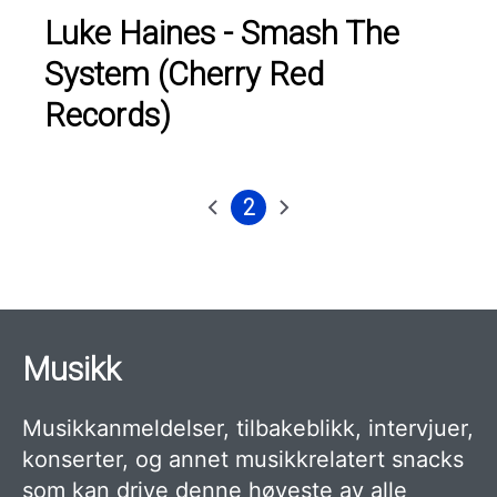
Luke Haines - Smash The
System (Cherry Red
Records)
2
Forrige
Nåværende
Neste
Sider
side
side
side
Musikk
Musikkanmeldelser, tilbakeblikk, intervjuer,
konserter, og annet musikkrelatert snacks
som kan drive denne høyeste av alle