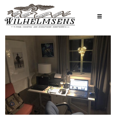
Hopp
til
hovedinnhold