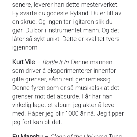
senere, leverer han dette mesterverket.
Fy svarte du godeste Ryland! Du er litt av
en skrue. Og ingen tar i gitaren slik du
gjør. Du bor i instrumentet mann. Og det
låter så sykt unikt. Dette er kvalitet tvers
igjennom.
Kurt Vile
–
Bottle It In
: Denne mannen
som driver å eksperimenterer innenfor
gitte grenser, sånn rent genremessig.
Denne fyren som er så musikalsk at det
grenser mot det absurde. I år har han
virkelig laget et album jeg akter å leve
med. Håper jeg blir 1000 år nå. Jeg tipper
jeg fort kan bli det.
Fu Manchu
–
Clone of the Universe
: Tung