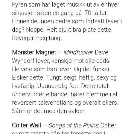
Fyren som har laget musikk ut av enhver
situasjon siden en gang på ’70-tallet.
Finnes det noen bedre som fortsatt lever i
dag? Neppe. Helt sjukt bra plate dette.
Beveger meg tungt.
Monster Magnet
–
Mindfucker
: Dave
Wyndorf lever, kanskje mot alle odds.
Helvete som han lever. Og det funker.
Elsker dette. Tungt, seigt, heftig, sexy og
livsfarlig. Uuuuutrolig fett. Dette totalt
undervurderte bandet hører hjemme i et
reversert bakvendtland og overalt ellers.
Sånn er det med den saken.
Colter Wall
–
Songs of the Plains
: Colter
er mitt største håp for forsettelsen i