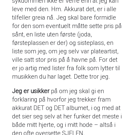
sykdommen ikke er verre enn at jeg kan
leve med den. Hm. Akkurat det, er i alle
tilfeller greia nå. Jeg skal bare formidle
for den som eventuelt måtte sette pris på
sånt, en liste uten første (joda,
førsteplassen er der) og sisteplass, en
liste som jeg, om jeg selv var plateartist,
ville satt stor pris på å havne på. For det
er jo artig med lister fra folk som lytter til
musikken du har laget. Dette tror jeg.
Jeg er usikker
på om jeg skal gi en
forklaring på hvorfor jeg trekker fram
akkurat DET og DET albumet, i og med at
det sier seg selv at her funker det meste i
både mitt hjerte, og i mitt hode – altså i
den ofte oversette SJELEN.