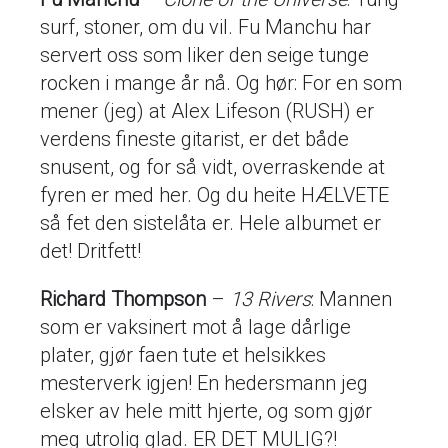
surf, stoner, om du vil. Fu Manchu har
servert oss som liker den seige tunge
rocken i mange år nå. Og hør: For en som
mener (jeg) at Alex Lifeson (RUSH) er
verdens fineste gitarist, er det både
snusent, og for så vidt, overraskende at
fyren er med her. Og du heite HÆLVETE
så fet den sistelåta er. Hele albumet er
det! Dritfett!
Richard Thompson
–
13 Rivers
: Mannen
som er vaksinert mot å lage dårlige
plater, gjør faen tute et helsikkes
mesterverk igjen! En hedersmann jeg
elsker av hele mitt hjerte, og som gjør
meg utrolig glad. ER DET MULIG?!