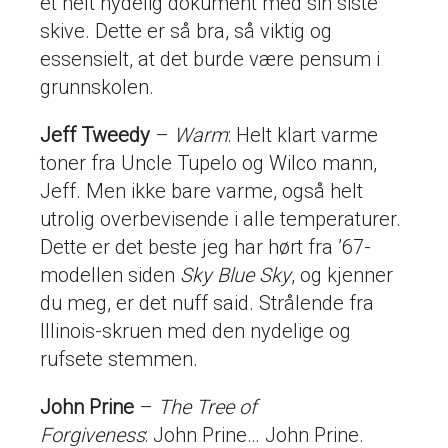
et helt nydelig dokument med sin siste
skive. Dette er så bra, så viktig og
essensielt, at det burde være pensum i
grunnskolen.
Jeff Tweedy
–
Warm
: Helt klart varme
toner fra Uncle Tupelo og Wilco mann,
Jeff. Men ikke bare varme, også helt
utrolig overbevisende i alle temperaturer.
Dette er det beste jeg har hørt fra ’67-
modellen siden
Sky Blue Sky
, og kjenner
du meg, er det nuff said. Strålende fra
Illinois-skruen med den nydelige og
rufsete stemmen.
John Prine
–
The Tree of
Forgiveness
: John Prine… John Prine.