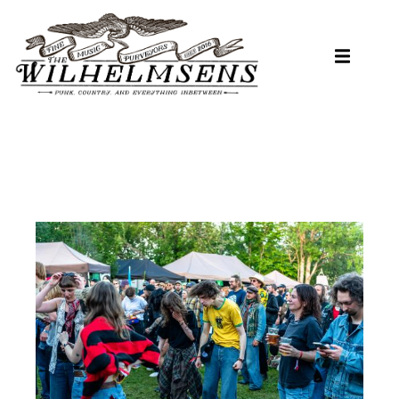
Hopp
til
hovedinnhold