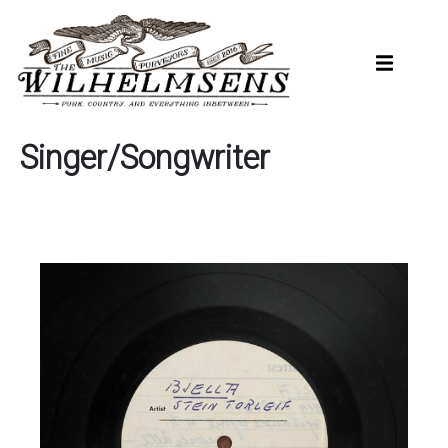
Hopp
til
hovedinnhold
Singer/Songwriter