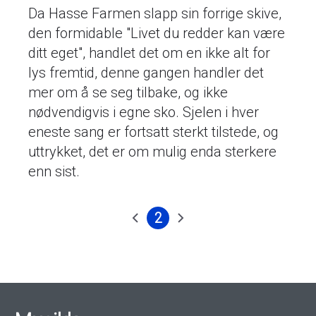
Da Hasse Farmen slapp sin forrige skive,
den formidable "Livet du redder kan være
ditt eget", handlet det om en ikke alt for
lys fremtid, denne gangen handler det
mer om å se seg tilbake, og ikke
nødvendigvis i egne sko. Sjelen i hver
eneste sang er fortsatt sterkt tilstede, og
uttrykket, det er om mulig enda sterkere
enn sist.
2
Forrige
Nåværende
Neste
Sider
side
side
side